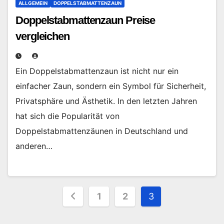
ALLGEMEIN
DOPPELSTABMATTENZAUN
Doppelstabmattenzaun Preise
vergleichen
Ein Doppelstabmattenzaun ist nicht nur ein
einfacher Zaun, sondern ein Symbol für Sicherheit,
Privatsphäre und Ästhetik. In den letzten Jahren
hat sich die Popularität von
Doppelstabmattenzäunen in Deutschland und
anderen…
Seitennummerierung
1
2
3
der