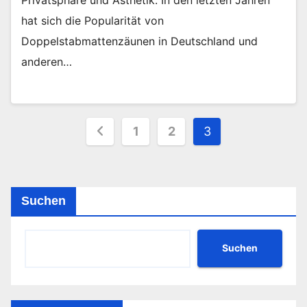
hat sich die Popularität von
Doppelstabmattenzäunen in Deutschland und
anderen…
Seitennummerierung
1
2
3
der
Beiträge
Suchen
Suchen