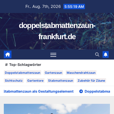
Zum
Fr.. Aug. 7th, 2026
5:55:20 AM
Inhalt
springen
doppelstabmattenzaun-
frankfurt.de
Top-Schlagwörter
Doppelstabmattenzaun
Gartenzaun
Maschendrahtzaun
Sichtschutz
Gartentore
Stabmattenzaun
Zubehör für Zäune
n als Gestaltungselement
Doppelstabmattenzaun oder Mas