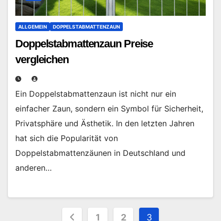
ALLGEMEIN
DOPPELSTABMATTENZAUN
Doppelstabmattenzaun Preise
vergleichen
Ein Doppelstabmattenzaun ist nicht nur ein
einfacher Zaun, sondern ein Symbol für Sicherheit,
Privatsphäre und Ästhetik. In den letzten Jahren
hat sich die Popularität von
Doppelstabmattenzäunen in Deutschland und
anderen…
Seitennummerierung
1
2
3