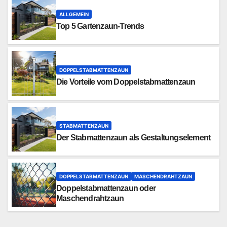
ALLGEMEIN
Top 5 Gartenzaun-Trends
DOPPELSTABMATTENZAUN
Die Vorteile vom Doppelstabmattenzaun
STABMATTENZAUN
Der Stabmattenzaun als Gestaltungselement
DOPPELSTABMATTENZAUN
MASCHENDRAHTZAUN
Doppelstabmattenzaun oder
Maschendrahtzaun